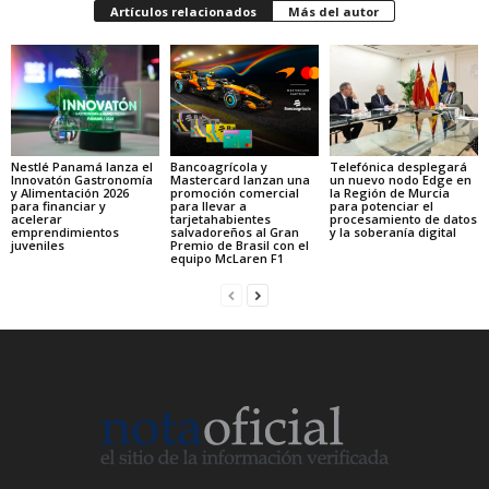
Artículos relacionados
Más del autor
Nestlé Panamá lanza el
Bancoagrícola y
Telefónica desplegará
Innovatón Gastronomía
Mastercard lanzan una
un nuevo nodo Edge en
y Alimentación 2026
promoción comercial
la Región de Murcia
para financiar y
para llevar a
para potenciar el
acelerar
tarjetahabientes
procesamiento de datos
emprendimientos
salvadoreños al Gran
y la soberanía digital
juveniles
Premio de Brasil con el
equipo McLaren F1