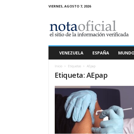
VIERNES, AGOSTO 7, 2026
N
o
t
a
O
f
i
VENEZUELA
ESPAÑA
MUND
c
i
Inicio
Etiquetas
AEpap
a
Etiqueta: AEpap
l