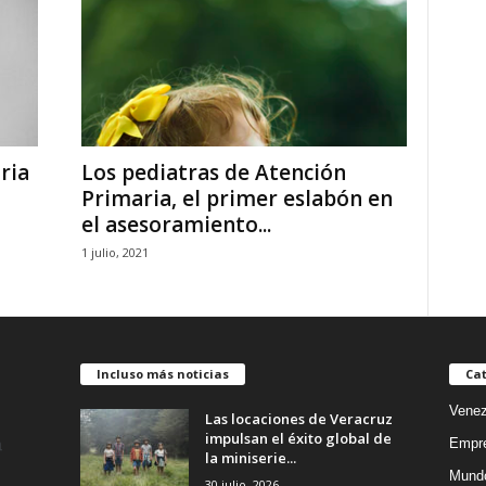
ria
Los pediatras de Atención
Primaria, el primer eslabón en
el asesoramiento...
1 julio, 2021
Incluso más noticias
Cat
Venez
Las locaciones de Veracruz
impulsan el éxito global de
Empr
la miniserie...
Mund
30 julio, 2026