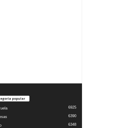
egoría popular
6925
uela
6390
esas
6348
o