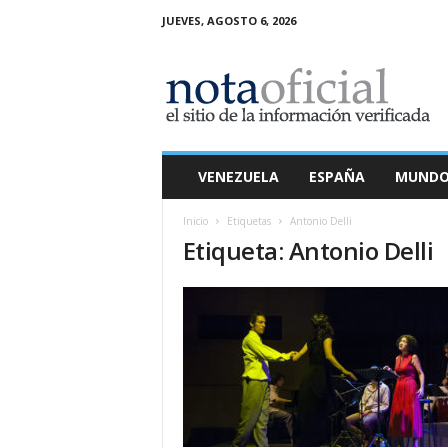
JUEVES, AGOSTO 6, 2026
N
o
t
a
O
f
i
VENEZUELA
ESPAÑA
MUND
c
i
Inicio
Etiquetas
Antonio Delli
a
Etiqueta: Antonio Delli
l