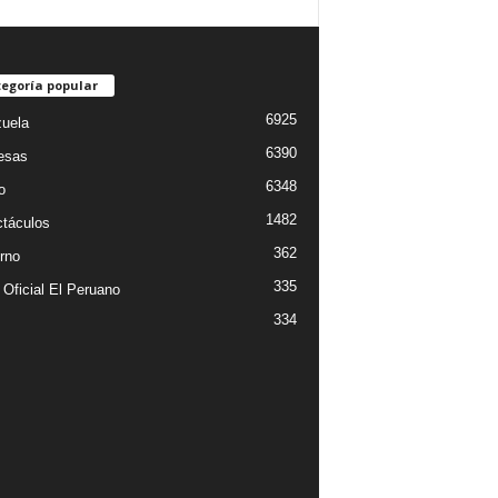
egoría popular
6925
uela
6390
esas
6348
o
1482
táculos
362
rno
335
 Oficial El Peruano
334