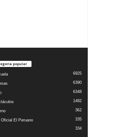
egoría popular
6925
uela
6390
esas
6348
o
1482
táculos
362
rno
335
 Oficial El Peruano
334