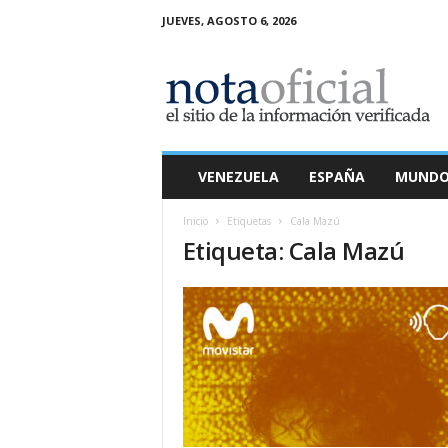
JUEVES, AGOSTO 6, 2026
N
o
t
a
O
f
i
VENEZUELA
ESPAÑA
MUND
c
i
Inicio
Etiquetas
Cala Mazú
a
Etiqueta: Cala Mazú
l