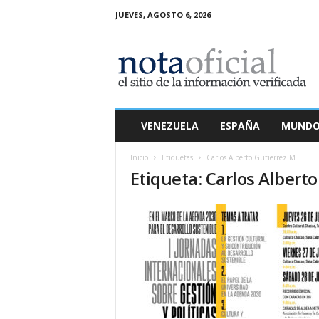
JUEVES, AGOSTO 6, 2026
N
o
t
a
O
f
i
VENEZUELA
ESPAÑA
MUND
c
i
Inicio
Etiquetas
Carlos Alberto Gutierrez M
a
Etiqueta: Carlos Albert
l