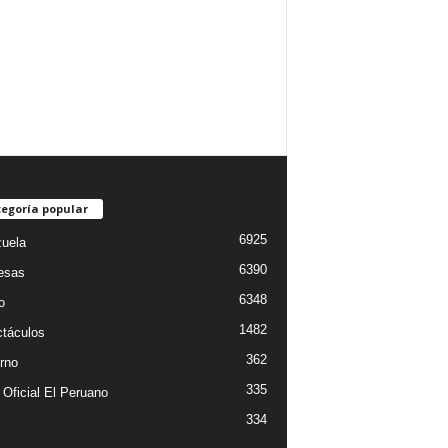
egoría popular
6925
uela
6390
esas
6348
o
1482
táculos
362
rno
335
 Oficial El Peruano
334