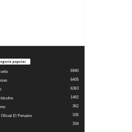
egoría popular
6940
uela
6405
esas
6363
o
1482
táculos
362
rno
335
 Oficial El Peruano
334