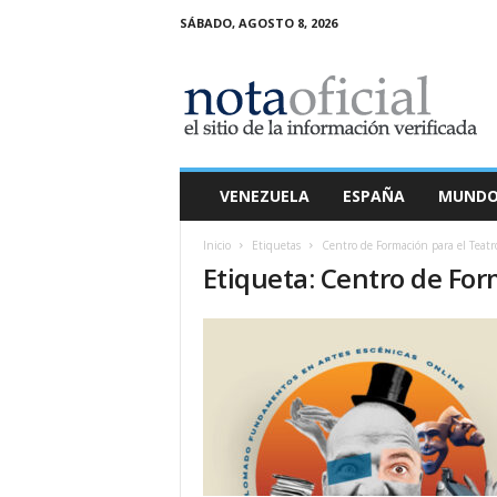
SÁBADO, AGOSTO 8, 2026
N
o
t
a
O
f
i
VENEZUELA
ESPAÑA
MUND
c
i
Inicio
Etiquetas
Centro de Formación para el Teatr
a
Etiqueta: Centro de For
l