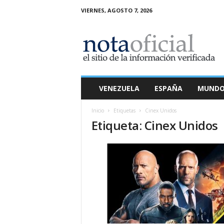
VIERNES, AGOSTO 7, 2026
N
o
t
a
O
f
i
VENEZUELA
ESPAÑA
MUND
c
i
Inicio
Etiquetas
Cinex Unidos
a
Etiqueta: Cinex Unidos
l