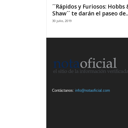
´´Rápidos y Furiosos: Hobbs 
Shaw´´ te darán el paseo de..
30 julio, 2019
Contáctanos:
info@notaoficial.com