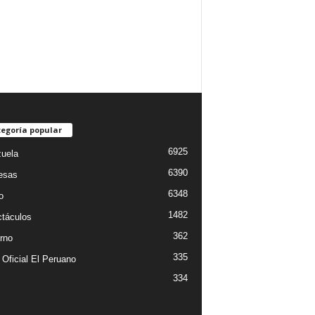
egoría popular
6925
uela
6390
esas
6348
o
1482
táculos
362
rno
335
 Oficial El Peruano
334