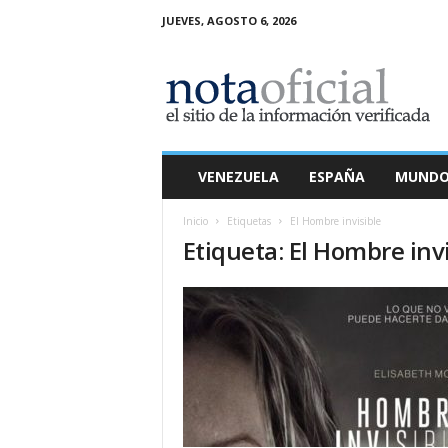
JUEVES, AGOSTO 6, 2026
N
o
t
a
O
f
i
VENEZUELA
ESPAÑA
MUND
c
i
Inicio
Etiquetas
El Hombre invisible
a
Etiqueta: El Hombre inv
l