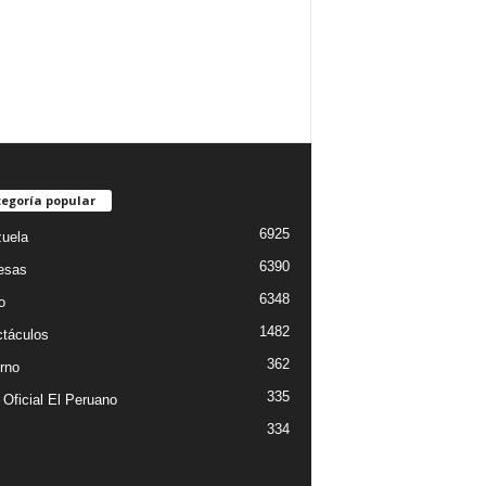
egoría popular
6925
uela
6390
esas
6348
o
1482
táculos
362
rno
335
 Oficial El Peruano
334