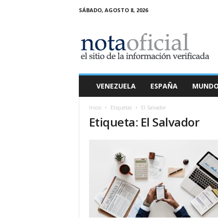
SÁBADO, AGOSTO 8, 2026
N
o
t
a
O
f
i
VENEZUELA
ESPAÑA
MUND
c
i
Inicio
Etiquetas
El Salvador
a
Etiqueta: El Salvador
l