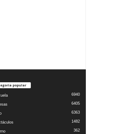
egoría popular
6940
uela
6405
esas
6363
o
1482
táculos
362
rno