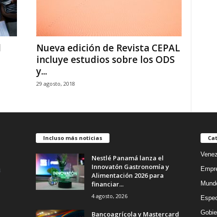
l
Nueva edición de Revista CEPAL
incluye estudios sobre los ODS
y...
29 agosto, 2018
Incluso más noticias
Cat
Venez
Nestlé Panamá lanza el
Innovatón Gastronomía y
Empr
Alimentación 2026 para
financiar...
Mund
4 agosto, 2026
Espec
Gobie
Bancoagrícola y Mastercard