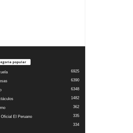
egoría popular
6925
uela
6390
esas
6348
o
1482
táculos
362
rno
335
 Oficial El Peruano
334