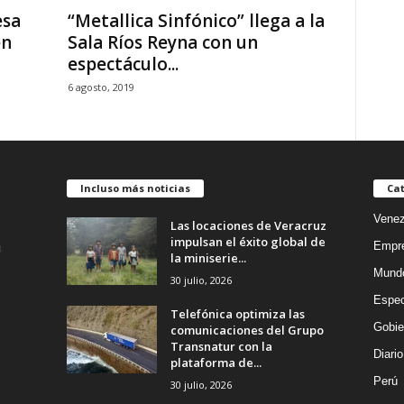
esa
“Metallica Sinfónico” llega a la
en
Sala Ríos Reyna con un
espectáculo...
6 agosto, 2019
Incluso más noticias
Cat
Venez
Las locaciones de Veracruz
impulsan el éxito global de
Empr
la miniserie...
Mund
30 julio, 2026
Espec
Telefónica optimiza las
Gobie
comunicaciones del Grupo
Transnatur con la
Diario
plataforma de...
Perú
30 julio, 2026