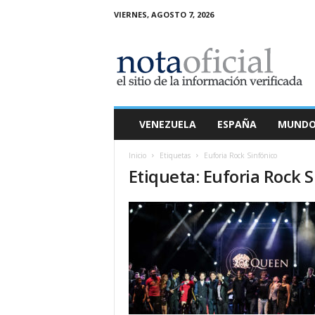
VIERNES, AGOSTO 7, 2026
N
o
t
a
O
f
i
VENEZUELA
ESPAÑA
MUND
c
i
Inicio
Etiquetas
Euforia Rock Sinfónico
a
Etiqueta: Euforia Rock 
l