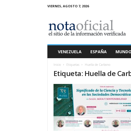
VIERNES, AGOSTO 7, 2026
N
o
t
a
O
f
i
VENEZUELA
ESPAÑA
MUND
c
i
Inicio
Etiquetas
Huella de Carbono
a
Etiqueta: Huella de Ca
l