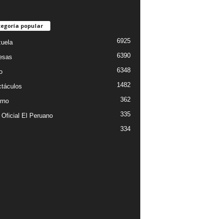
egoría popular
6925
uela
6390
esas
6348
o
1482
táculos
362
rno
335
 Oficial El Peruano
334