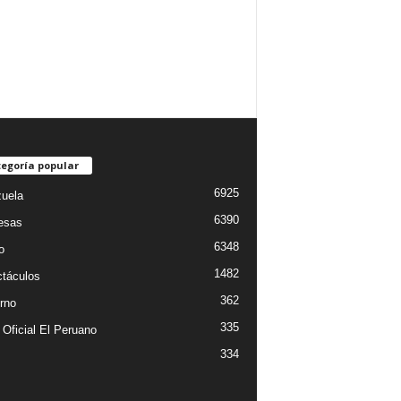
egoría popular
6925
uela
6390
esas
6348
o
1482
táculos
362
rno
335
 Oficial El Peruano
334