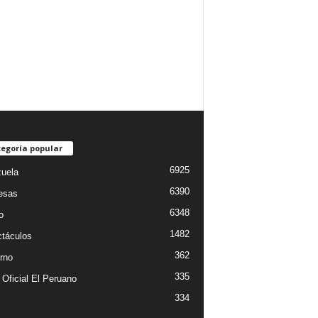
egoría popular
6925
uela
6390
esas
6348
o
1482
táculos
362
rno
335
 Oficial El Peruano
334