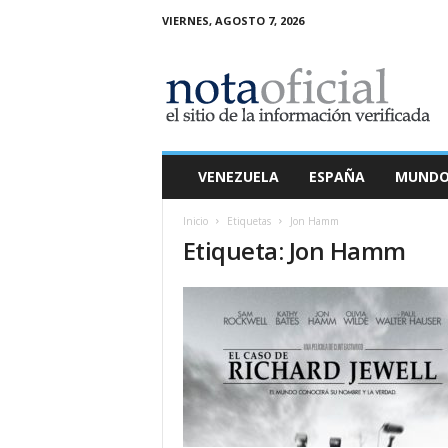
VIERNES, AGOSTO 7, 2026
N
o
t
a
O
f
i
VENEZUELA
ESPAÑA
MUND
c
i
Inicio
Etiquetas
Jon Hamm
a
Etiqueta: Jon Hamm
l