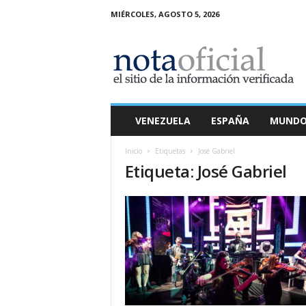
MIÉRCOLES, AGOSTO 5, 2026
N
o
t
a
O
f
i
VENEZUELA
ESPAÑA
MUND
c
i
Inicio
Etiquetas
José Gabriel
a
Etiqueta: José Gabriel
l