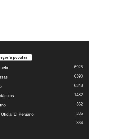
egoría popular
6925
uela
6390
esas
6348
o
1482
táculos
362
rno
335
 Oficial El Peruano
334