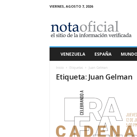
VIERNES, AGOSTO 7, 2026
N
o
t
a
O
f
i
VENEZUELA
ESPAÑA
MUND
c
i
Inicio
Etiquetas
Juan Gelman
a
Etiqueta: Juan Gelman
l