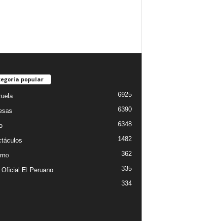
egoría popular
6925
uela
6390
esas
6348
o
1482
táculos
362
rno
335
 Oficial El Peruano
334