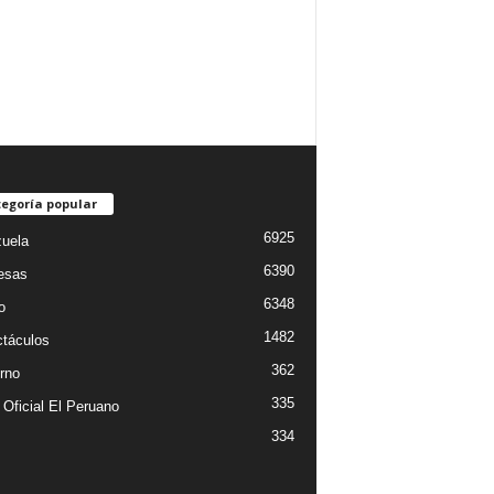
egoría popular
6925
uela
6390
esas
6348
o
1482
táculos
362
rno
335
 Oficial El Peruano
334