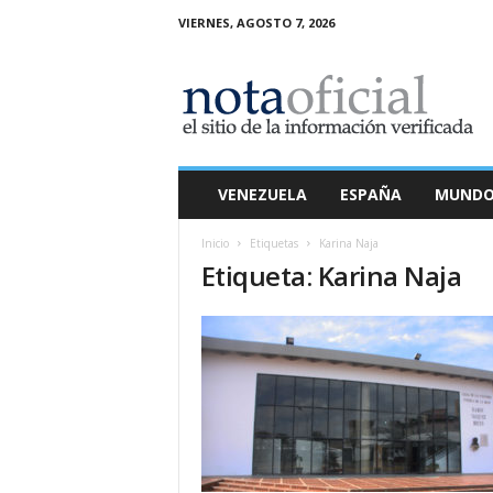
VIERNES, AGOSTO 7, 2026
N
o
t
a
O
f
i
VENEZUELA
ESPAÑA
MUND
c
i
Inicio
Etiquetas
Karina Naja
a
Etiqueta: Karina Naja
l