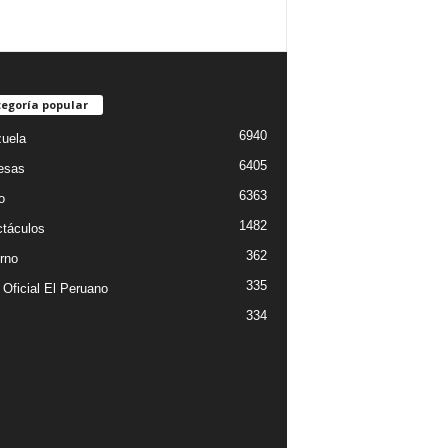
egoría popular
6940
uela
6405
esas
6363
o
1482
táculos
362
rno
335
 Oficial El Peruano
334