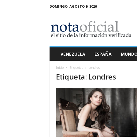
DOMINGO, AGOSTO 9, 2026
N
o
t
a
O
f
i
VENEZUELA
ESPAÑA
MUND
c
i
Inicio
Etiquetas
Londres
a
Etiqueta: Londres
l