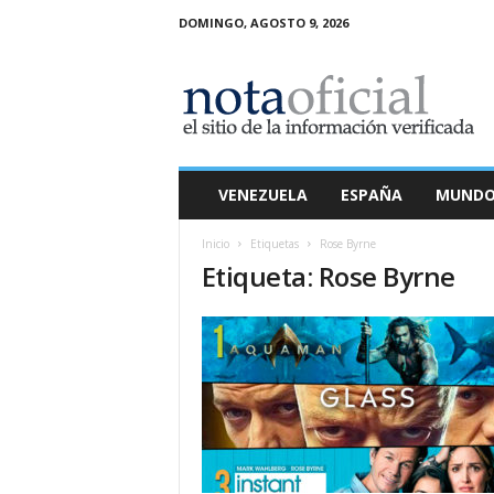
DOMINGO, AGOSTO 9, 2026
N
o
t
a
O
f
i
VENEZUELA
ESPAÑA
MUND
c
i
Inicio
Etiquetas
Rose Byrne
a
Etiqueta: Rose Byrne
l