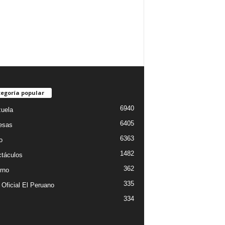
egoría popular
6940
uela
6405
esas
6363
o
1482
táculos
362
rno
335
 Oficial El Peruano
334