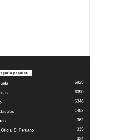
egoría popular
6925
uela
6390
esas
6348
o
1482
táculos
362
rno
335
 Oficial El Peruano
334