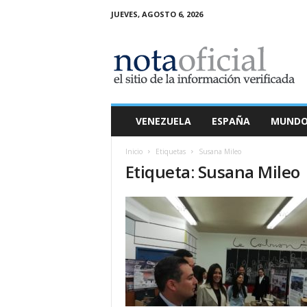
JUEVES, AGOSTO 6, 2026
N
o
t
a
O
f
i
VENEZUELA
ESPAÑA
MUND
c
i
Inicio
Etiquetas
Susana Mileo
a
Etiqueta: Susana Mileo
l