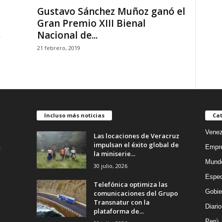
Gustavo Sánchez Muñoz ganó el
Gran Premio XIII Bienal
s
Nacional de...
21 febrero, 2019
Incluso más noticias
Cat
Venez
Las locaciones de Veracruz
impulsan el éxito global de
Empr
la miniserie...
Mund
30 julio, 2026
Espec
Telefónica optimiza las
Gobie
comunicaciones del Grupo
Transnatur con la
Diario
plataforma de...
Perú