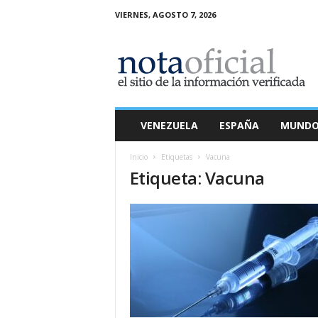
VIERNES, AGOSTO 7, 2026
N
o
t
a
O
f
i
VENEZUELA
ESPAÑA
MUND
c
i
Inicio
Etiquetas
Vacuna
a
Etiqueta: Vacuna
l