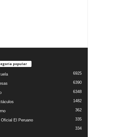
egoría popular
6925
uela
6390
esas
6348
o
1482
táculos
362
rno
335
 Oficial El Peruano
334