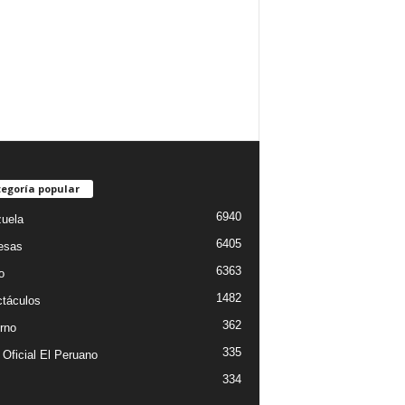
egoría popular
6940
uela
6405
esas
6363
o
1482
táculos
362
rno
335
 Oficial El Peruano
334