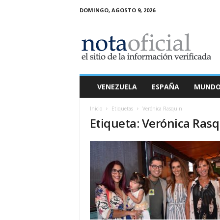
DOMINGO, AGOSTO 9, 2026
N
o
t
a
O
f
i
VENEZUELA
ESPAÑA
MUND
c
i
Inicio
Etiquetas
Verónica Rasquin
a
Etiqueta: Verónica Ras
l