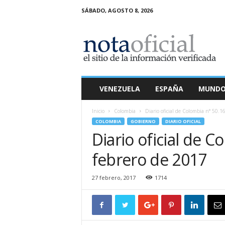
SÁBADO, AGOSTO 8, 2026
N
o
t
a
O
f
i
VENEZUELA
ESPAÑA
MUND
c
i
Inicio
Colombia
Diario oficial de Colombia n° 50.1
a
COLOMBIA
GOBIERNO
DIARIO OFICIAL
l
Diario oficial de C
febrero de 2017
27 febrero, 2017
1714