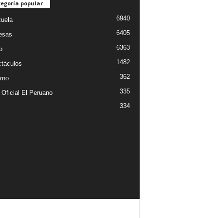
egoría popular
6940
uela
6405
esas
6363
o
1482
táculos
362
rno
335
 Oficial El Peruano
334