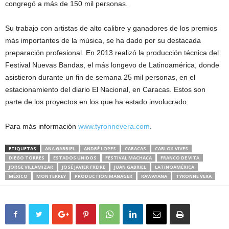
congregó a más de 150 mil personas.
Su trabajo con artistas de alto calibre y ganadores de los premios
más importantes de la música, se ha dado por su destacada
preparación profesional. En 2013 realizó la producción técnica del
Festival Nuevas Bandas, el más longevo de Latinoamérica, donde
asistieron durante un fin de semana 25 mil personas, en el
estacionamiento del diario El Nacional, en Caracas. Estos son
parte de los proyectos en los que ha estado involucrado.
Para más información
www.tyronnevera.com
.
ETIQUETAS
ANA GABRIEL
ANDRÉ LOPES
CARACAS
CARLOS VIVES
DIEGO TORRES
ESTADOS UNIDOS
FESTIVAL MACHACA
FRANCO DE VITA
JORGE VILLAMIZAR
JOSÉ JAVIER FREIRE
JUAN GABRIEL
LATINOAMÉRICA
MÉXICO
MONTERREY
PRODUCTION MANAGER
RAWAYANA
TYRONNE VERA