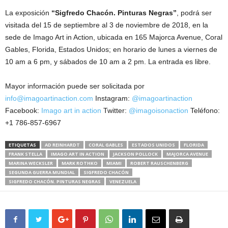
La exposición
“Sigfredo Chacón. Pinturas Negras”
, podrá ser
visitada del 15 de septiembre al 3 de noviembre de 2018, en la
sede de Imago Art in Action, ubicada en 165 Majorca Avenue, Coral
Gables, Florida, Estados Unidos; en horario de lunes a viernes de
10 am a 6 pm, y sábados de 10 am a 2 pm. La entrada es libre.
Mayor información puede ser solicitada por
info@imagoartinaction.com
Instagram:
@imagoartinaction
Facebook:
Imago art in action
Twitter:
@imagoisonaction
Teléfono:
+1 786-857-6967
ETIQUETAS
AD REINHARDT
CORAL GABLES
ESTADOS UNIDOS
FLORIDA
FRANK STELLA
IMAGO ART IN ACTION
JACKSON POLLOCK
MAJORCA AVENUE
MARINA WECKSLER
MARK ROTHKO
MIAMI
ROBERT RAUSCHENBERG
SEGUNDA GUERRA MUNDIAL
SIGFREDO CHACÓN
SIGFREDO CHACÓN. PINTURAS NEGRAS
VENEZUELA