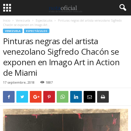
Inicio
Venezuela
Espectáculos
Pinturas negras del artista venezolano Sigfredo
Chacón se exponen en Imago Art...
VENEZUELA
ESPECTÁCULOS
Pinturas negras del artista
venezolano Sigfredo Chacón se
exponen en Imago Art in Action
de Miami
17 septiembre, 2018
1887