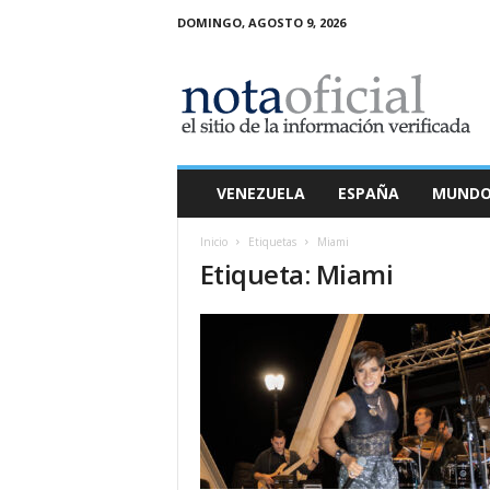
DOMINGO, AGOSTO 9, 2026
N
o
t
a
O
f
i
VENEZUELA
ESPAÑA
MUND
c
i
Inicio
Etiquetas
Miami
a
Etiqueta: Miami
l