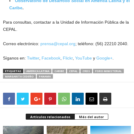
Observatorio de Desarrollo Social en América Latina y el
Caribe
.
Para consultas, contactar a la Unidad de Información Pública de la
CEPAL.
Correo electrónico:
prensa@cepal.org
; teléfono: (56) 22210 2040.
Síganos en:
Twitter
,
Facebook
,
Flickr
,
YouTube
y
Google+
.
ETIQUETAS
AMERICA LATINA
CARIBE
CEPAL
CRDS
FORO MINISTERIAL
MARGARITA CEDEÑO
PANAMA
Artículos relacionados
Más del autor