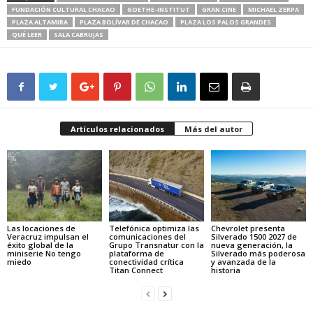
FUNDACIÓN CULTURAL CHACAO
GOETHE-INSTITUT
GRAN CINE
MICHAEL ZERPA
PLAZA ALTAMIRA
PLAZA BOLÍVAR DE CHACAO
PLAZA LOS PALOS GRANDES
QUÉ LEER
SALA CABRUJAS
Artículos relacionados
Más del autor
Las locaciones de
Telefónica optimiza las
Chevrolet presenta
Veracruz impulsan el
comunicaciones del
Silverado 1500 2027 de
éxito global de la
Grupo Transnatur con la
nueva generación, la
miniserie No tengo
plataforma de
Silverado más poderosa
miedo
conectividad crítica
y avanzada de la
Titan Connect
historia