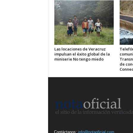
Las locaciones de Veracruz
Telefón
impulsan el éxito global de la
comuni
miniserie No tengo miedo
Transn
de cone
Connec
Contáctanos:
info@notaoficial.com