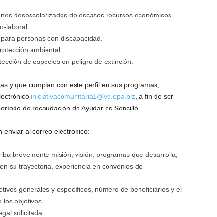
venes desescolarizados de escasos recursos económicos
o-laboral.
s para personas con discapacidad.
protección ambiental.
ección de especies en peligro de extinción.
das y que cumplan con este perfil en sus programas,
lectrónico
iniciativacomunitaria1@ve.epa.biz
, a fin de ser
eríodo de recaudación de Ayudar es Sencillo.
 enviar al correo electrónico:
riba brevemente misión, visión, programas que desarrolla,
en su trayectoria, experiencia en convenios de
etivos generales y específicos, número de beneficiarios y el
 los objetivos.
al solicitada.