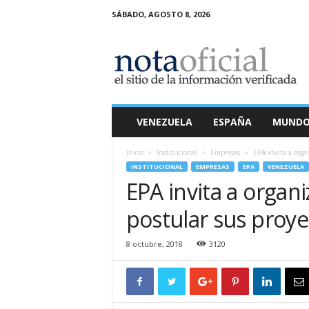
SÁBADO, AGOSTO 8, 2026
N
o
t
a
O
f
i
VENEZUELA
ESPAÑA
MUND
c
i
Inicio
Institucional
Empresas
EPA invita a organ
a
INSTITUCIONAL
EMPRESAS
EPA
VENEZUELA
l
EPA invita a organi
postular sus proye
8 octubre, 2018
3120