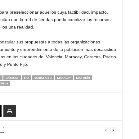
ara preseleccionar aquellos cuya factibilidad, impacto,
itan que la red de tiendas pueda canalizar los recursos
llos una realidad.
 a postular sus propuestas a todas las organizaciones
ramiento y emprendimiento de la población más desasistida
das en las ciudades de: Valencia, Maracay, Caracas, Puerto
 y Punto Fijo.
O
CARACAS
EPA
MARACAIBO
MARACAY
MATURÍN
ZUELA