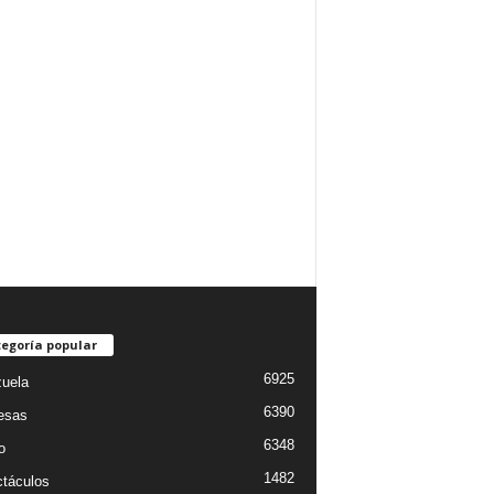
egoría popular
6925
uela
6390
esas
6348
o
1482
táculos