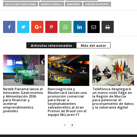
JOLITA BUTKEVICIENE
MARIO CIMOLI
MIPYMES
UNIÓN EUROPEA
Artículos relacionados
Más del autor
Nestlé Panamá lanza el
Bancoagrícola y
Telefónica desplegará
Innovatón Gastronomía
Mastercard lanzan una
un nuevo nodo Edge en
y Alimentación 2026
promoción comercial
la Región de Murcia
para financiar y
para llevar a
para potenciar el
acelerar
tarjetahabientes
procesamiento de datos
emprendimientos
salvadoreños al Gran
y la soberanía digital
juveniles
Premio de Brasil con el
equipo McLaren F1