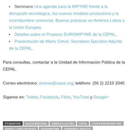
Seminario
Una agenda para la MIPYME frente a la
disrupción tecnológica, los nuevos modelos productivos y la
incertidumbre comercial. Buenas prácticas en América Latina y
la Unión Europea
.
Detalles sobre el Proyecto EUROMIPYME de la CEPAL
.
Presentación de Mario Cimoli, Secretario Ejecutivo Adjunto
de la CEPAL
.
Para consultas, contactar a la Unidad de Información Pública de la
CEPAL.
Correo electrónico:
prensa@cepal.org
; teléfono: (56 2) 2210 2040.
Síganos en:
Twitter
,
Facebook
,
Flickr
,
YouTube
y
Google+
ETIQUETAS
ALICIA BÁRCENA
AMERICA LATINA
CEPAL
CHAIR B20 ARGENTINA
DANIEL FUNES DE RIOJA
EUROMIPYME
FERNANDO GRASSO