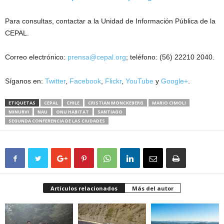
Para consultas, contactar a la Unidad de Información Pública de la
CEPAL.
Correo electrónico:
prensa@cepal.org
; teléfono: (56) 22210 2040.
Síganos en:
Twitter
,
Facebook
,
Flickr
,
YouTube
y
Google+
.
ETIQUETAS
CEPAL
CHILE
CRISTIAN MONCKEBERG
MARIO CIMOLI
MINURVI
NAU
ONU HABITAT
SANTIAGO
SEGUNDA CONFERENCIA DE LAS CIUDADES
Artículos relacionados
Más del autor