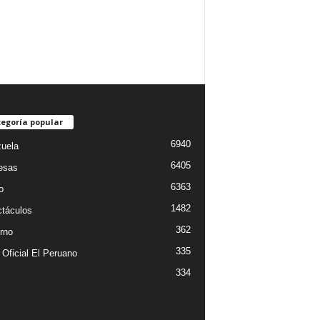
egoría popular
6940
uela
6405
esas
6363
o
1482
táculos
362
rno
335
 Oficial El Peruano
334