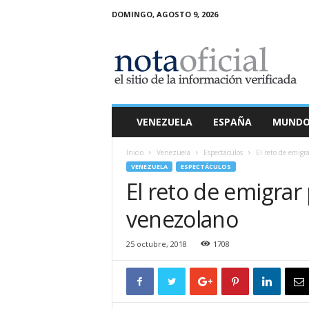
DOMINGO, AGOSTO 9, 2026
N
o
t
a
O
f
i
VENEZUELA
ESPAÑA
MUND
c
i
Inicio
Venezuela
Espectáculos
El reto de emigr
a
VENEZUELA
ESPECTÁCULOS
l
El reto de emigrar
venezolano
25 octubre, 2018
1708