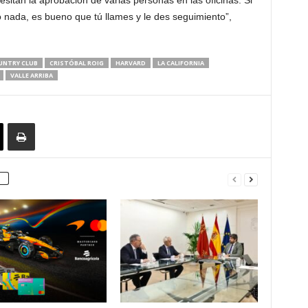
esitan la aprobación de varias personas en las oficinas. Si
nada, es bueno que tú llames y le des seguimiento”,
UNTRY CLUB
CRISTÓBAL ROIG
HARVARD
LA CALIFORNIA
VALLE ARRIBA