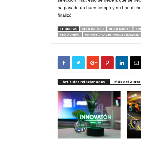
selección final, esto se debe a que se nec
ha pasado un buen tiempo y no han dicho 
finalizó.
ETIQUETAS
ALTO HATILLO
BELLO MONTE
CO
REINO UNIDO
UNIVERSIDAD CENTRAL DE VENEZUELA
Artículos relacionados
Más del autor