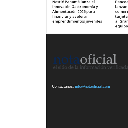
Nestlé Panamá lanza el
Bancoa
Innovatón Gastronomía y
lanzan
Alimentación 2026 para
comerci
financiar y acelerar
tarjet
emprendimientos juveniles
al Gran
equipo
Contáctanos:
info@notaoficial.com