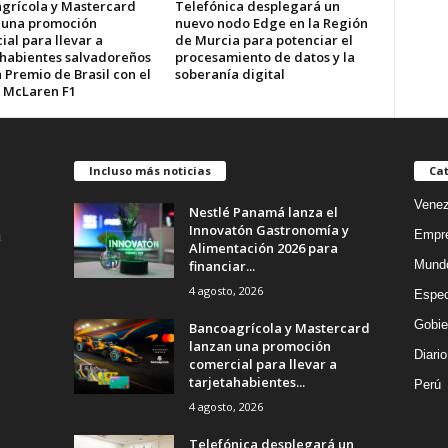
grícola y Mastercard
Telefónica desplegará un
 una promoción
nuevo nodo Edge en la Región
al para llevar a
de Murcia para potenciar el
ahabientes salvadoreños
procesamiento de datos y la
 Premio de Brasil con el
soberanía digital
 McLaren F1
Incluso más noticias
Cat
Venez
Nestlé Panamá lanza el
Innovatón Gastronomía y
Empr
Alimentación 2026 para
financiar...
Mund
4 agosto, 2026
Espec
Gobie
Bancoagrícola y Mastercard
lanzan una promoción
Diario
comercial para llevar a
tarjetahabientes...
Perú
4 agosto, 2026
Telefónica desplegará un