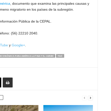
mérica
, documento que examina las principales causas y
nómeno migratorio en los países de la subregión.
 Información Pública de la CEPAL.
eléfono: (56) 22210 2040.
Tube
y
Google+
.
ECONÓMICA PARA AMÉRICA LATINA Y EL CARIBE
FAO