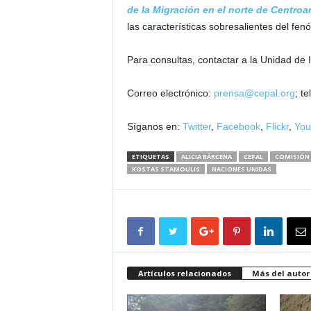
de la Migración en el norte de Centroa
las características sobresalientes del fe
Para consultas, contactar a la Unidad de
Correo electrónico:
prensa@cepal.org
; t
Síganos en:
Twitter
,
Facebook
,
Flickr
,
You
ETIQUETAS
ALICIA BÁRCENA
CEPAL
COMISIÓN 
KOSTAS STAMOULIS
NACIONES UNIDAS
Artículos relacionados
Más del autor