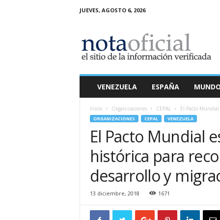
JUEVES, AGOSTO 6, 2026
N
o
t
a
O
f
i
VENEZUELA
ESPAÑA
MUND
c
i
Inicio
Organizaciones
CEPAL
El Pacto Mundial 
a
ORGANIZACIONES
CEPAL
VENEZUELA
l
El Pacto Mundial 
histórica para reco
desarrollo y migra
13 diciembre, 2018
1671