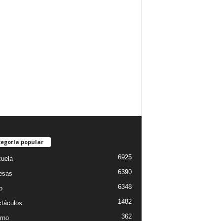
egoría popular
6925
uela
6390
esas
6348
o
1482
táculos
362
rno