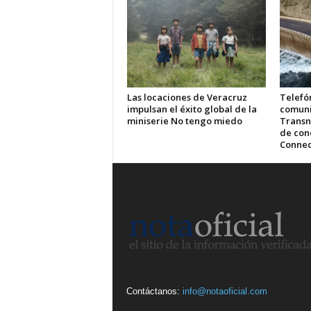
Las locaciones de Veracruz
Telefón
impulsan el éxito global de la
comuni
miniserie No tengo miedo
Transn
de cone
Connec
Contáctanos:
info@notaoficial.com