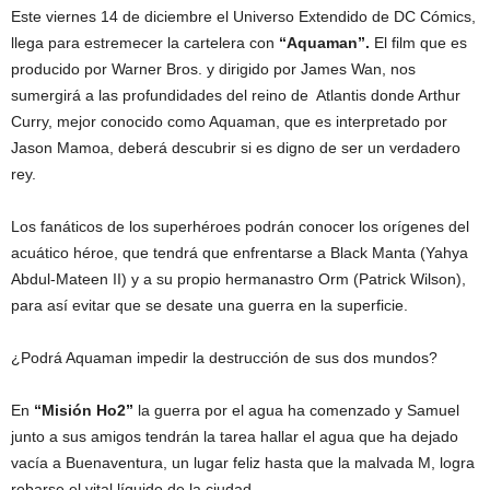
Este viernes 14 de diciembre el Universo Extendido de DC Cómics,
llega para estremecer la cartelera con
“Aquaman”.
El film que es
producido por Warner Bros. y dirigido por James Wan, nos
sumergirá a las profundidades del reino de Atlantis donde Arthur
Curry, mejor conocido como Aquaman, que es interpretado por
Jason Mamoa, deberá descubrir si es digno de ser un verdadero
rey.
Los fanáticos de los superhéroes podrán conocer los orígenes del
acuático héroe, que tendrá que enfrentarse a Black Manta (Yahya
Abdul-Mateen II) y a su propio hermanastro Orm (Patrick Wilson),
para así evitar que se desate una guerra en la superficie.
¿Podrá Aquaman impedir la destrucción de sus dos mundos?
En
“Misión Ho2”
la guerra por el agua ha comenzado y Samuel
junto a sus amigos tendrán la tarea hallar el agua que ha dejado
vacía a Buenaventura, un lugar feliz hasta que la malvada M, logra
robarse el vital líquido de la ciudad.