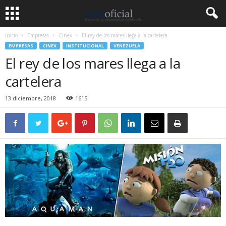
Inicio
Empresas
Cinex
El rey de los mares llega a la cartelera
EMPRESAS
CINEX
INSTITUCIONAL
VENEZUELA
El rey de los mares llega a la
cartelera
13 diciembre, 2018
1615