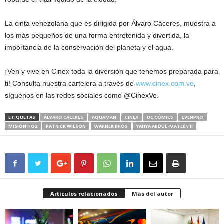
La cinta venezolana que es dirigida por Álvaro Cáceres, muestra a
los más pequeños de una forma entretenida y divertida, la
importancia de la conservación del planeta y el agua.
¡Ven y vive en Cinex toda la diversión que tenemos preparada para
ti! Consulta nuestra cartelera a través de
www.cinex.com.ve
,
síguenos en las redes sociales como @CinexVe.
ETIQUETAS
ÁLVARO CÁCERES
AQUAMAN
CINEX
DC CÓMICS
EVENPRO
MISIÓN HO2
PATRICK WILSON
WARNER BROS
YAHYA ABDUL-MATEEN II
Artículos relacionados
Más del autor