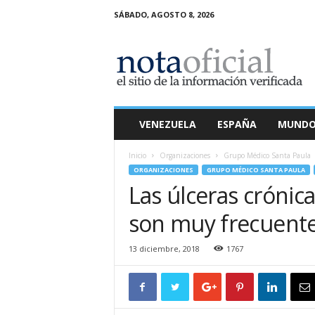
SÁBADO, AGOSTO 8, 2026
N
o
t
a
O
f
i
VENEZUELA
ESPAÑA
MUND
c
i
Inicio
Organizaciones
Grupo Médico Santa Paula
a
ORGANIZACIONES
GRUPO MÉDICO SANTA PAULA
l
Las úlceras crónic
son muy frecuent
13 diciembre, 2018
1767