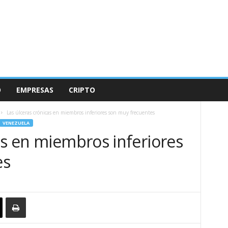
O
EMPRESAS
CRIPTO
Las úlceras crónicas en miembros inferiores son muy frecuentes
VENEZUELA
as en miembros inferiores
es