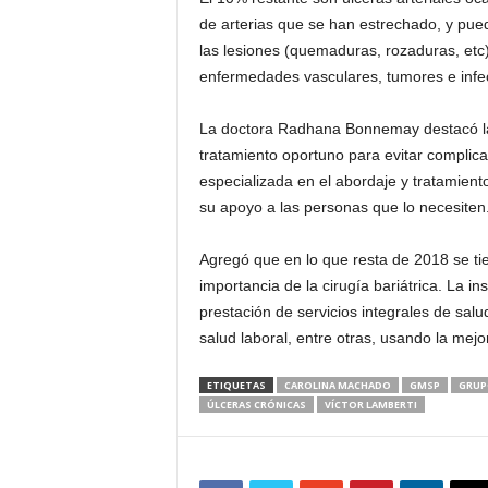
de arterias que se han estrechado, y pue
las lesiones (quemaduras, rozaduras, etc)
enfermedades vasculares, tumores e infec
La doctora Radhana Bonnemay destacó la 
tratamiento oportuno para evitar compli
especializada en el abordaje y tratamient
su apoyo a las personas que lo necesiten
Agregó que en lo que resta de 2018 se tie
importancia de la cirugía bariátrica. La i
prestación de servicios integrales de salu
salud laboral, entre otras, usando la mej
ETIQUETAS
CAROLINA MACHADO
GMSP
GRUP
ÚLCERAS CRÓNICAS
VÍCTOR LAMBERTI