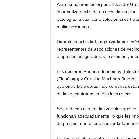
Así lo señalaron los especialistas del G
informativa realizada en dicha institución,
patología, la cual tiene solución si es t
multidisciplinario.
Durante la actividad, organizada por méd
representantes de asociaciones de vecino
empresas aseguradoras, pacientes y médic
Los doctores Radana Bonnemay (Infectólog
(Flebólogo) y Carolina Machado (Internist
que entre las úlceras más comunes están 
de las encontradas en esa localización.
Se producen cuando las válvulas que cone
funcionan adecuadamente, lo que les imp
de presión, que puede causar la formación
El 10% restante son úlceras arteriales oc