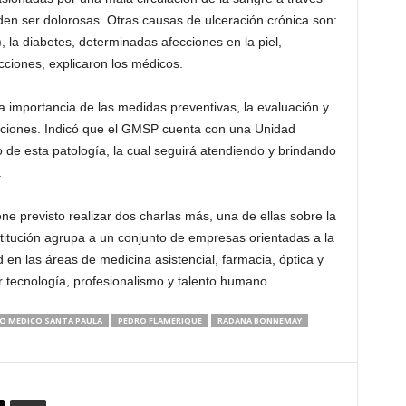
den ser dolorosas. Otras causas de ulceración crónica son:
, la diabetes, determinadas afecciones en la piel,
ciones, explicaron los médicos.
importancia de las medidas preventivas, la evaluación y
caciones. Indicó que el GMSP cuenta con una Unidad
o de esta patología, la cual seguirá atendiendo y brindando
.
ne previsto realizar dos charlas más, una de ellas sobre la
nstitución agrupa a un conjunto de empresas orientadas a la
d en las áreas de medicina asistencial, farmacia, óptica y
or tecnología, profesionalismo y talento humano.
O MEDICO SANTA PAULA
PEDRO FLAMERIQUE
RADANA BONNEMAY