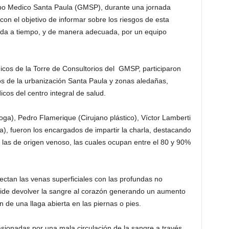
rupo Medico Santa Paula (GMSP), durante una jornada
 con el objetivo de informar sobre los riesgos de esta
ratada a tiempo, y de manera adecuada, por un equipo
icos de la Torre de Consultorios del GMSP, participaron
s de la urbanización Santa Paula y zonas aledañas,
os del centro integral de salud.
a), Pedro Flamerique (Cirujano plástico), Víctor Lamberti
a), fueron los encargados de impartir la charla, destacando
las de origen venoso, las cuales ocupan entre el 80 y 90%
ctan las venas superficiales con las profundas no
ide devolver la sangre al corazón generando un aumento
 de una llaga abierta en las piernas o pies.
asionadas por una mala circulación de la sangre a través