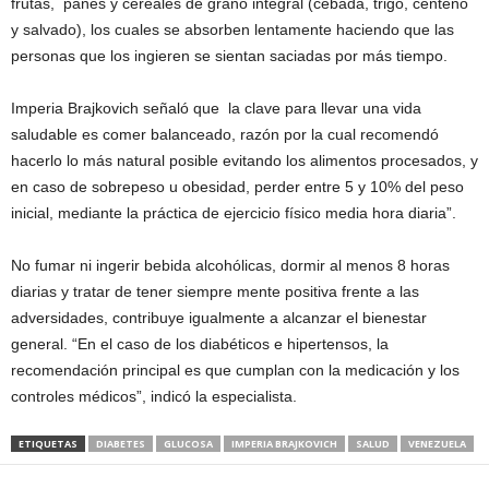
frutas, panes y cereales de grano integral (cebada, trigo, centeno
y salvado), los cuales se absorben lentamente haciendo que las
personas que los ingieren se sientan saciadas por más tiempo.
Imperia Brajkovich señaló que la clave para llevar una vida
saludable es comer balanceado, razón por la cual recomendó
hacerlo lo más natural posible evitando los alimentos procesados, y
en caso de sobrepeso u obesidad, perder entre 5 y 10% del peso
inicial, mediante la práctica de ejercicio físico media hora diaria”.
No fumar ni ingerir bebida alcohólicas, dormir al menos 8 horas
diarias y tratar de tener siempre mente positiva frente a las
adversidades, contribuye igualmente a alcanzar el bienestar
general. “En el caso de los diabéticos e hipertensos, la
recomendación principal es que cumplan con la medicación y los
controles médicos”, indicó la especialista.
ETIQUETAS
DIABETES
GLUCOSA
IMPERIA BRAJKOVICH
SALUD
VENEZUELA