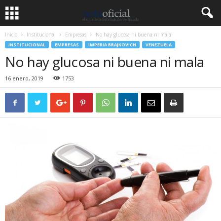
Inicio
Institucional
Empresas
No hay glucosa ni buena ni mala
INSTITUCIONAL
EMPRESAS
IMPERIA BRAJKOVICH
VENEZUELA
No hay glucosa ni buena ni mala
16 enero, 2019
1753