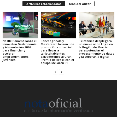
Artículos relacionados
Más del autor
Nestlé Panamá lanza el
Bancoagrícola y
Telefónica desplegará
Innovatón Gastronomía
Mastercard lanzan una
un nuevo nodo Edge en
y Alimentación 2026
promoción comercial
la Región de Murcia
para financiar y
para llevar a
para potenciar el
acelerar
tarjetahabientes
procesamiento de datos
emprendimientos
salvadoreños al Gran
y la soberanía digital
juveniles
Premio de Brasil con el
equipo McLaren F1