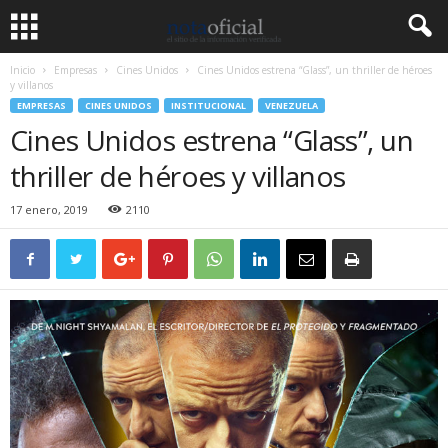
Inicio
Empresas
Cines Unidos
Cines Unidos estrena “Glass”, un thriller de héroes
y villanos
EMPRESAS
CINES UNIDOS
INSTITUCIONAL
VENEZUELA
Cines Unidos estrena “Glass”, un
thriller de héroes y villanos
17 enero, 2019
2110