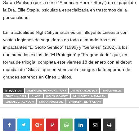
Sarah Paulson (por la serie “American Horror Story”) en el papel de
la Dra. Ellie Staple, psiquiatra especializada en trastornos de la
personalidad.
En la actualidad Night Shyamalan es un influyente cineasta con
vastas legiones de seguidores en todo el mundo tras sus
impactantes “El Sexto Sentido” (1999) y “Señales” (2002), a los
que suma los éxitos de “El Protegido” y “Fragmentado” que, en
forma de trilogía, completa este viernes 18 de enero con el debut
mundial de “Glass”, que en Venezuela inaugura la temporada de
grandes estrenos en Cines Unidos.
ETIQUETAS
AMERICAN HORROR STORY
ANYA TAYLOR-JOY
BRUCE WILLIS
CINES UNIDOS
GLASS
JAMES MCAVOY
M. NIGHT SHYAMALAN
SAMUEL L. JACKSON
SARAH PAULSON
SPENCER TREAT CLARK