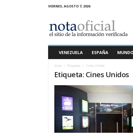
VIERNES, AGOSTO 7, 2026
N
o
t
a
O
f
i
VENEZUELA
ESPAÑA
MUND
c
i
Inicio
Etiquetas
Cines Unidos
a
Etiqueta: Cines Unidos
l