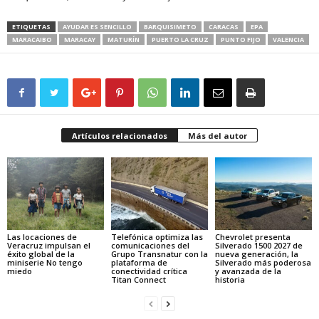
ETIQUETAS
AYUDAR ES SENCILLO
BARQUISIMETO
CARACAS
EPA
MARACAIBO
MARACAY
MATURÍN
PUERTO LA CRUZ
PUNTO FIJO
VALENCIA
Artículos relacionados
Más del autor
Las locaciones de
Telefónica optimiza las
Chevrolet presenta
Veracruz impulsan el
comunicaciones del
Silverado 1500 2027 de
éxito global de la
Grupo Transnatur con la
nueva generación, la
miniserie No tengo
plataforma de
Silverado más poderosa
miedo
conectividad crítica
y avanzada de la
Titan Connect
historia