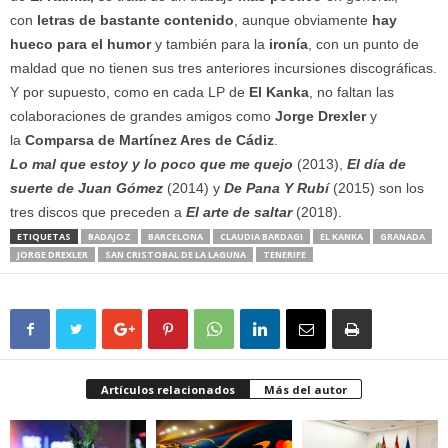
con
letras de bastante contenido
, aunque obviamente
hay
hueco para el humor
y también para la
ironía
, con un punto de
maldad que no tienen sus tres anteriores incursiones discográficas.
Y por supuesto, como en cada LP de
El Kanka
, no faltan las
colaboraciones de grandes amigos como
Jorge Drexler
y
la
Comparsa de Martínez Ares de Cádiz
.
Lo mal que estoy y lo poco que me quejo
(2013),
El día de
suerte de Juan Gómez
(2014) y
De Pana Y Rubí
(2015) son los
tres discos que preceden a
El arte de saltar
(2018).
ETIQUETAS
BADAJOZ
BARCELONA
CLAUDIA BARDAGI
EL KANKA
GRANADA
JORGE DREXLER
SAN CRISTOBAL DE LA LAGUNA
TENERIFE
Artículos relacionados
Más del autor