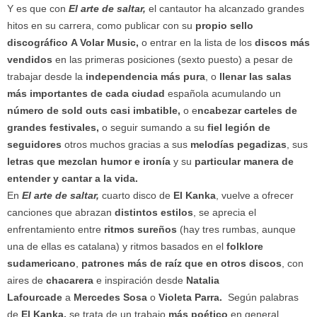
Y es que con
El arte de saltar,
el cantautor ha
alcanzado grandes
hitos en su carrera, como publicar con su
propio sello
discográfico
A Volar Music,
o entrar en la lista de los
discos más
vendidos
en las primeras posiciones (sexto puesto) a pesar de
trabajar desde la
independencia más pura
, o
llenar las salas
más importantes de cada ciudad
española acumulando un
número de sold outs casi imbatible,
o e
ncabezar carteles de
grandes festivales,
o seguir sumando a su
fiel legión de
seguidores
otros muchos gracias a sus
melodías pegadizas
, sus
letras que mezclan humor e ironía
y su
particular manera de
entender y cantar a la vida.
En
El arte de saltar,
cuarto disco de
El Kanka
, vuelve a ofrecer
canciones que abrazan
distintos estilos
, se aprecia el
enfrentamiento entre
ritmos sureños
(hay tres rumbas, aunque
una de ellas es catalana) y ritmos basados en el
folklore
sudamericano
,
patrones más de raíz que en otros discos
, con
aires de
chacarera
e inspiración desde
Natalia
Lafourcade
a
Mercedes Sosa
o
Violeta Parra.
Según palabras
de
El Kanka,
se trata de un trabajo
más poético
en general,