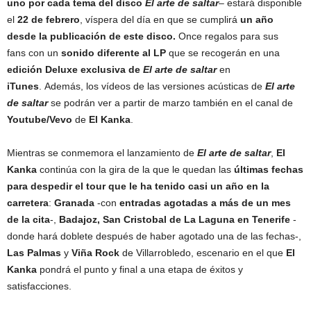
uno por cada tema del disco
El arte de saltar
– estará disponible
el
22 de febrero
, víspera del día en que se cumplirá
un año
desde la publicación de este disco.
Once regalos para sus
fans con un
sonido diferente al LP
que se recogerán en una
e
dición Deluxe exclusiva de
El arte de saltar
en
iTunes
. Además, los vídeos de las versiones acústicas de
El arte
de saltar
se podrán ver a partir de marzo también en el canal de
Youtube/Vevo
de
El Kanka
.
Mientras se conmemora el lanzamiento de
El arte de saltar
,
El
Kanka
continúa con la gira de la que le quedan las
últimas fechas
para despedir el tour que le ha tenido casi un año en la
carretera
:
Granada
-con
entradas agotadas a más de un mes
de la cita
-,
Badajoz, San Cristobal de La Laguna en Tenerife
-
donde hará doblete después de haber agotado una de las fechas-,
Las Palmas
y
Viña Rock
de Villarrobledo, escenario en el que
El
Kanka
pondrá el punto y final a una etapa de éxitos y
satisfacciones.