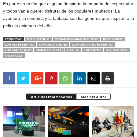
Es por esta razón que el guion despierta la empatía del espectador
y todos van a querer disfrutar de los populares muñecos. La
aventura, la comedia y la fantasía son los géneros que inspiran a la
película animada del año.
ETIQUETAS
BETO CASTILLO
EXTRAORDINARIAMENTE FEOS
KELLY ASBURY
LUIS ALDER BENITEZ
LUIS CARLOS ALDER
LUIS CARLOS ALDER BENITEZ
LUIS CARLOS DÍAZ
MARIO BAUTISTA
PITBULL
SOFÍA REYES
TINI STOESSEL
UGLY DOLLS
Artículos relacionados
Más del autor