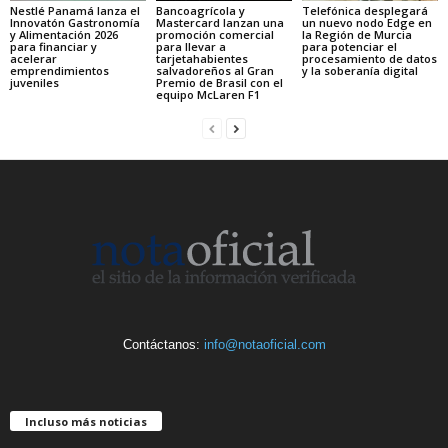
Nestlé Panamá lanza el
Bancoagrícola y
Telefónica desplegará
Innovatón Gastronomía
Mastercard lanzan una
un nuevo nodo Edge en
y Alimentación 2026
promoción comercial
la Región de Murcia
para financiar y
para llevar a
para potenciar el
acelerar
tarjetahabientes
procesamiento de datos
emprendimientos
salvadoreños al Gran
y la soberanía digital
juveniles
Premio de Brasil con el
equipo McLaren F1
Contáctanos:
info@notaoficial.com
Incluso más noticias