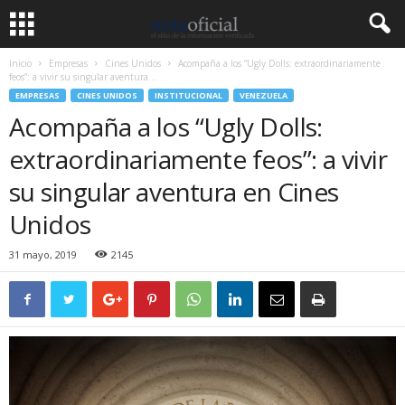
Inicio
Empresas
Cines Unidos
Acompaña a los “Ugly Dolls: extraordinariamente
feos”: a vivir su singular aventura...
EMPRESAS
CINES UNIDOS
INSTITUCIONAL
VENEZUELA
Acompaña a los “Ugly Dolls:
extraordinariamente feos”: a vivir
su singular aventura en Cines
Unidos
31 mayo, 2019
2145