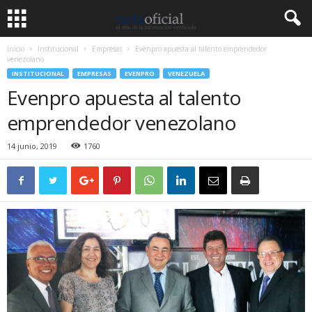
Inicio
Institucional
Empresas
Evenpro apuesta al talento emprendedor
venezolano
INSTITUCIONAL
EMPRESAS
EVENPRO
VENEZUELA
Evenpro apuesta al talento
emprendedor venezolano
14 junio, 2019
1760