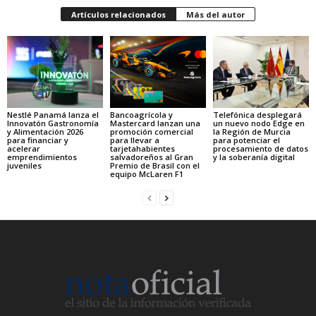
Artículos relacionados
Más del autor
Nestlé Panamá lanza el
Bancoagrícola y
Telefónica desplegará
Innovatón Gastronomía
Mastercard lanzan una
un nuevo nodo Edge en
y Alimentación 2026
promoción comercial
la Región de Murcia
para financiar y
para llevar a
para potenciar el
acelerar
tarjetahabientes
procesamiento de datos
emprendimientos
salvadoreños al Gran
y la soberanía digital
juveniles
Premio de Brasil con el
equipo McLaren F1