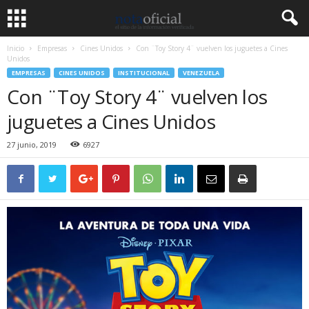
Inicio
Empresas
Cines Unidos
Con ¨Toy Story 4¨ vuelven los juguetes a Cines
Unidos
EMPRESAS
CINES UNIDOS
INSTITUCIONAL
VENEZUELA
Con ¨Toy Story 4¨ vuelven los
juguetes a Cines Unidos
27 junio, 2019
6927