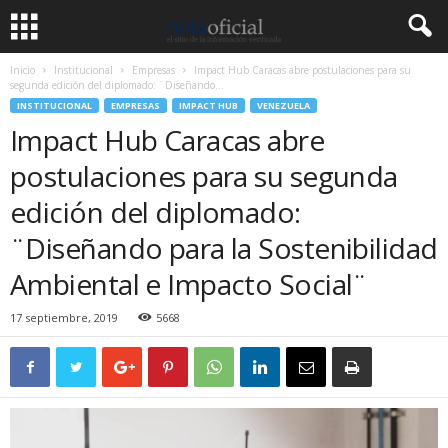
Inicio
Institucional
Empresas
Impact Hub Caracas abre postulaciones para su
segunda edición del diplomado: ¨Diseñando...
INSTITUCIONAL
EMPRESAS
IMPACT HUB
VENEZUELA
Impact Hub Caracas abre
postulaciones para su segunda
edición del diplomado:
¨Diseñando para la Sostenibilidad
Ambiental e Impacto Social¨
17 septiembre, 2019
5668