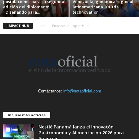
postulaciones para su segunda
Venezuela, ganadora regional
edición del diplomado:
latinomericana 2019 de
¨Diseñando para...
technovation
IMPACT HUB
Inicio
Empresas
Impact Hub
Contáctanos:
info@notaoficial.com
Incluso más noticias
Nestlé Panamá lanza el Innovatón
Gastronomía y Alimentación 2026 para
financiar...