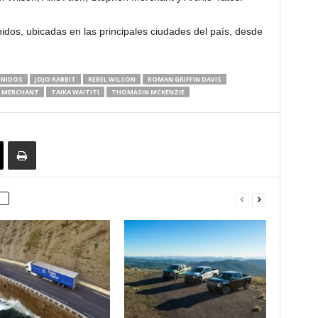
nidos, ubicadas en las principales ciudades del país, desde
UNIDOS
JOJO RABBIT
REBEL WILSON
ROMAN GRIFFIN DAVIS
 MERCHANT
TAIKA WAITITI
THOMASIN MCKENZIE