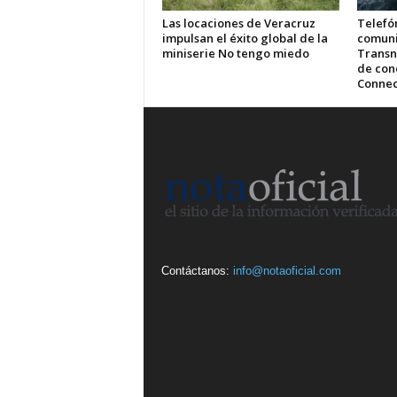
Las locaciones de Veracruz
Telefón
impulsan el éxito global de la
comuni
miniserie No tengo miedo
Transn
de cone
Connec
Contáctanos:
info@notaoficial.com