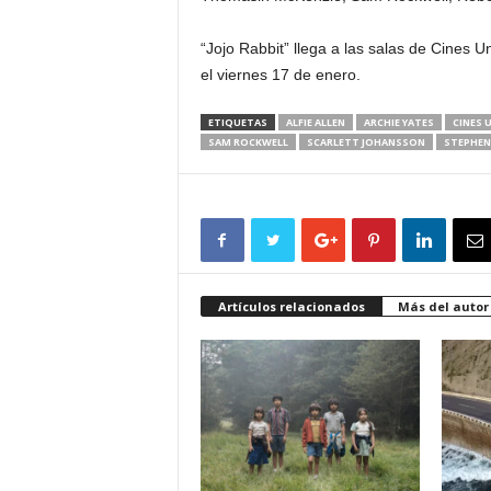
“Jojo Rabbit” llega a las salas de Cines U
el viernes 17 de enero.
ETIQUETAS
ALFIE ALLEN
ARCHIE YATES
CINES 
SAM ROCKWELL
SCARLETT JOHANSSON
STEPHEN
Artículos relacionados
Más del autor