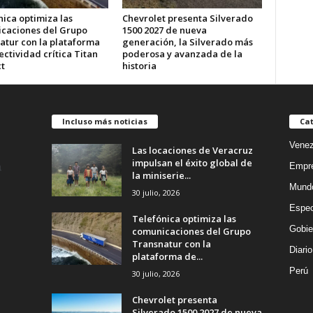
ica optimiza las
Chevrolet presenta Silverado
caciones del Grupo
1500 2027 de nueva
atur con la plataforma
generación, la Silverado más
ctividad crítica Titan
poderosa y avanzada de la
t
historia
Incluso más noticias
Cat
Venez
Las locaciones de Veracruz
impulsan el éxito global de
Empr
la miniserie...
Mund
30 julio, 2026
Espec
Telefónica optimiza las
Gobie
comunicaciones del Grupo
Transnatur con la
Diario
plataforma de...
Perú
30 julio, 2026
Chevrolet presenta
Silverado 1500 2027 de nueva