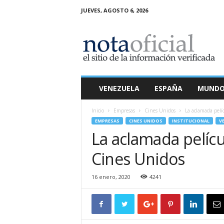
JUEVES, AGOSTO 6, 2026
N
o
t
a
O
f
i
VENEZUELA
ESPAÑA
MUND
c
i
Inicio
Empresas
Cines Unidos
La aclamada pelí
a
EMPRESAS
CINES UNIDOS
INSTITUCIONAL
V
l
La aclamada películ
Cines Unidos
16 enero, 2020
4241