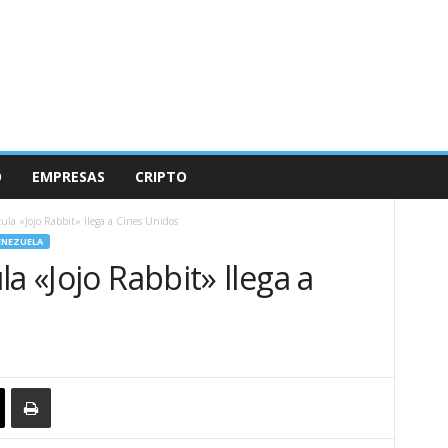
O
EMPRESAS
CRIPTO
cula «Jojo Rabbit» llega a Cines Unidos
ENEZUELA
a «Jojo Rabbit» llega a