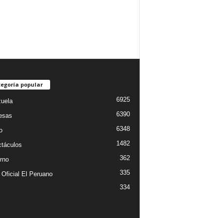
egoría popular
6925
uela
6390
esas
6348
o
1482
táculos
362
rno
335
 Oficial El Peruano
334