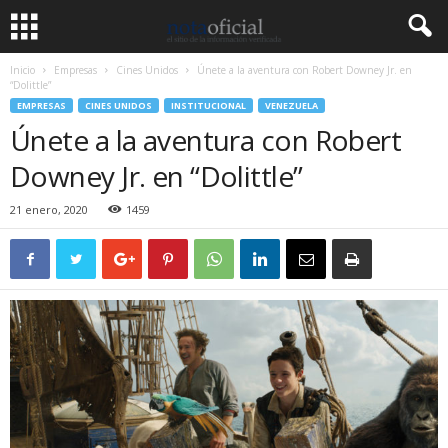
Inicio
Empresas
Cines Unidos
Únete a la aventura con Robert Downey Jr. en
“Dolittle”
EMPRESAS
CINES UNIDOS
INSTITUCIONAL
VENEZUELA
Únete a la aventura con Robert
Downey Jr. en “Dolittle”
21 enero, 2020
1459