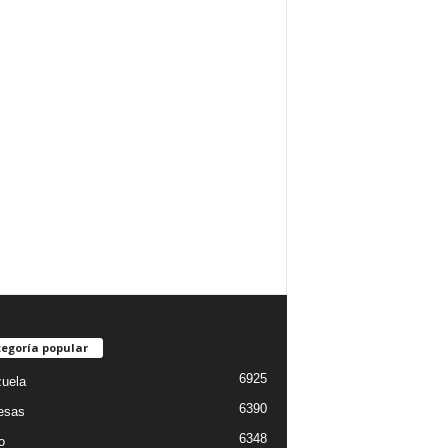
egoría popular
6925
uela
6390
esas
6348
o