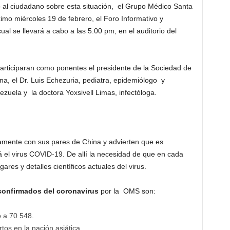
 al ciudadano sobre esta situación, el Grupo Médico Santa
mo miércoles 19 de febrero, el Foro Informativo y
cual se llevará a cabo a las 5.00 pm, en el auditorio del
articiparan como ponentes el presidente de la Sociedad de
na, el Dr. Luis Echezuria, pediatra, epidemiólogo y
ezuela y la doctora Yoxsivell Limas, infectóloga.
amente con sus pares de China y advierten que es
á el virus COVID-19. De allí la necesidad de que en cada
ares y detalles científicos actuales del virus.
confirmados del coronavirus
por la OMS son:
 a 70 548.
tos en la nación asiática.