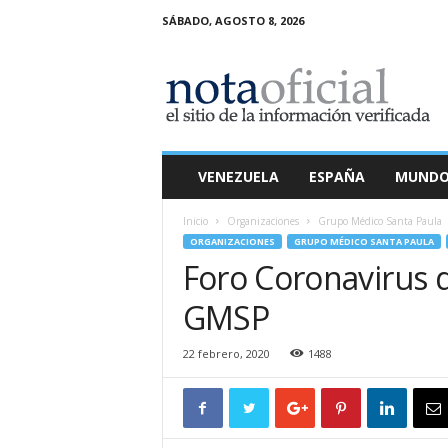
SÁBADO, AGOSTO 8, 2026
N
o
t
a
O
f
i
VENEZUELA
ESPAÑA
MUND
c
i
Inicio
Organizaciones
Grupo Médico Santa Paula
a
ORGANIZACIONES
GRUPO MÉDICO SANTA PAULA
l
Foro Coronavirus 
GMSP
22 febrero, 2020
1488