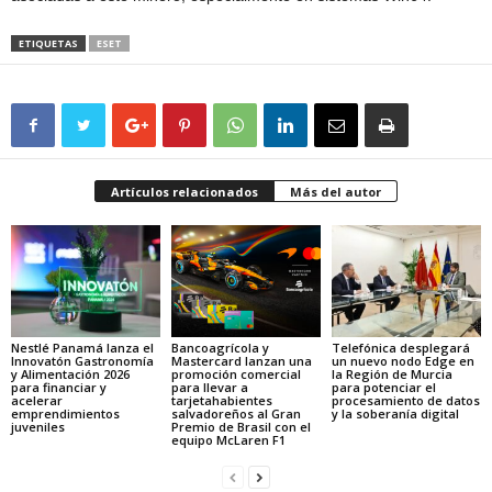
ETIQUETAS
ESET
Artículos relacionados
Más del autor
Nestlé Panamá lanza el
Bancoagrícola y
Telefónica desplegará
Innovatón Gastronomía
Mastercard lanzan una
un nuevo nodo Edge en
y Alimentación 2026
promoción comercial
la Región de Murcia
para financiar y
para llevar a
para potenciar el
acelerar
tarjetahabientes
procesamiento de datos
emprendimientos
salvadoreños al Gran
y la soberanía digital
juveniles
Premio de Brasil con el
equipo McLaren F1