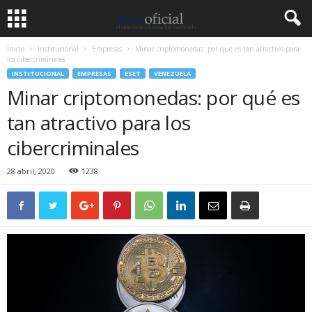
Inicio
Institucional
Empresas
Minar criptomonedas: por qué es tan atractivo para
los cibercriminales
INSTITUCIONAL
EMPRESAS
ESET
VENEZUELA
Minar criptomonedas: por qué es
tan atractivo para los
cibercriminales
28 abril, 2020
1238