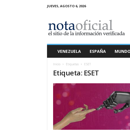
JUEVES, AGOSTO 6, 2026
N
o
t
a
O
f
i
VENEZUELA
ESPAÑA
MUND
c
i
Inicio
Etiquetas
ESET
a
Etiqueta: ESET
l