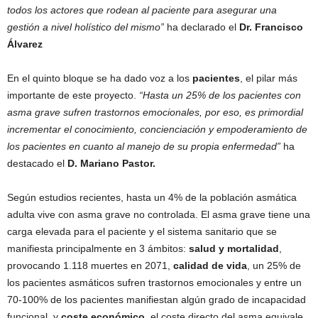
todos los actores que rodean al paciente para asegurar una
gestión a nivel holístico del mismo”
ha declarado el
Dr. Francisco
Álvarez
En el quinto bloque se ha dado voz a los
pacientes
, el pilar más
importante de este proyecto.
“Hasta un 25% de los pacientes con
asma grave sufren trastornos emocionales, por eso, es primordial
i
ncrementar el conocimiento, concienciación y empoderamiento de
los pacientes en cuanto al manejo de su propia enfermedad”
ha
destacado el
D. Mariano Pastor.
Según estudios recientes, hasta un 4% de la población asmática
adulta vive con asma grave no controlada. El asma grave tiene una
carga elevada para el paciente y el sistema sanitario que se
manifiesta principalmente en 3 ámbitos:
salud y mortalidad
,
provocando 1.118 muertes en 2071,
calidad de vida
, un 25% de
los pacientes asmáticos sufren trastornos emocionales y entre un
70-100% de los pacientes manifiestan algún grado de incapacidad
funcional y
coste económico
, el coste directo del asma equivale