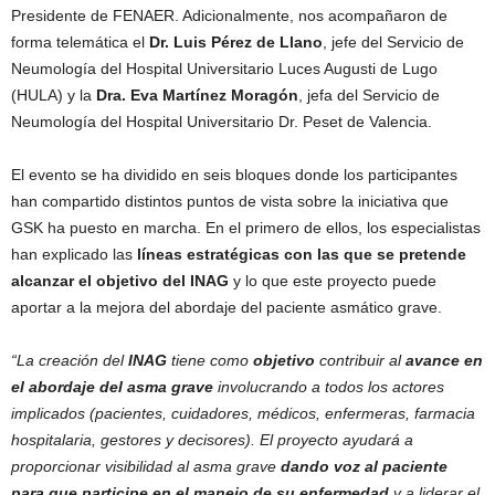
Presidente de FENAER. Adicionalmente, nos acompañaron de
forma telemática el
Dr. Luis Pérez de Llano
, jefe del Servicio de
Neumología del Hospital Universitario Luces Augusti de Lugo
(HULA) y la
Dra. Eva Martínez Moragón
, jefa del Servicio de
Neumología del Hospital Universitario Dr. Peset de Valencia.
El evento se ha dividido en seis bloques donde los participantes
han compartido distintos puntos de vista sobre la iniciativa que
GSK ha puesto en marcha. En el primero de ellos, los especialistas
han explicado las
líneas estratégicas con las que se pretende
alcanzar el objetivo del INAG
y lo que este proyecto puede
aportar a la mejora del abordaje del paciente asmático grave.
“La creación del
INAG
tiene como
objetivo
contribuir al
avance en
el abordaje del asma grave
involucrando a todos los actores
implicados (pacientes, cuidadores, médicos, enfermeras, farmacia
hospitalaria, gestores y decisores). El proyecto
ayudará a
proporcionar visibilidad al asma grave
dando voz al paciente
para que participe en el manejo de su enfermedad
y a liderar el