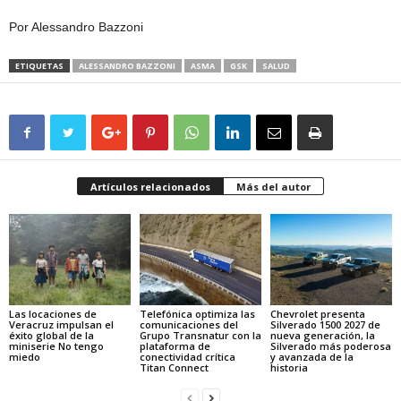
Por Alessandro Bazzoni
ETIQUETAS
ALESSANDRO BAZZONI
ASMA
GSK
SALUD
Artículos relacionados
Más del autor
Las locaciones de
Telefónica optimiza las
Chevrolet presenta
Veracruz impulsan el
comunicaciones del
Silverado 1500 2027 de
éxito global de la
Grupo Transnatur con la
nueva generación, la
miniserie No tengo
plataforma de
Silverado más poderosa
miedo
conectividad crítica
y avanzada de la
Titan Connect
historia